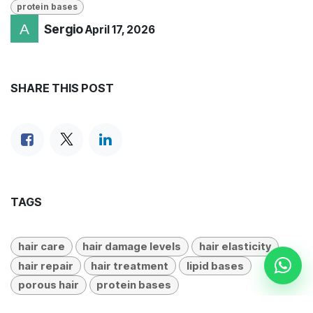
protein bases
Sergio
April 17, 2026
SHARE THIS POST
TAGS
hair care
hair damage levels
hair elasticity
hair repair
hair treatment
lipid bases
porous hair
protein bases