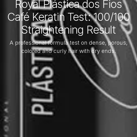
Royal Plástica dos Fios
Café Keratin Test: 100/100
Straightening Result
A professional formula test on dense, porous,
colored and curly hair with dry ends.