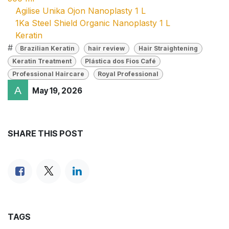
Agilise Unika Ojon Nanoplasty 1 L
1Ka Steel Shield Organic Nanoplasty 1 L
Keratin
#
Brazilian Keratin
hair review
Hair Straightening
Keratin Treatment
Plástica dos Fios Café
Professional Haircare
Royal Professional
May 19, 2026
SHARE THIS POST
TAGS