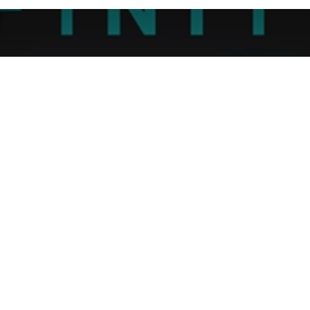
he VIURE KERATIN 
Formula
abelo poroso e ondulado com foco em brilho, nutrição