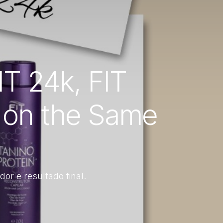
IT 24k, FIT
 on the Same
or e resultado final.