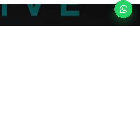
DEFENITIVE
 e alinhamento.