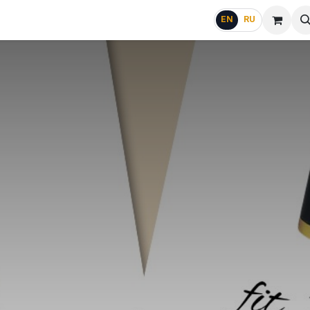
g
FAQ
EN
RU