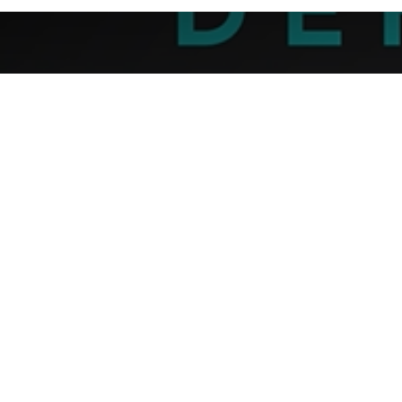
Testing t
Avaliação em c