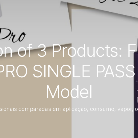
 of 3 Products: F
PRO SINGLE PASS
Model
sionais comparadas em aplicação, consumo, vapor, od