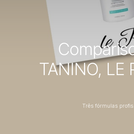
Comparison
TANINO, LE 
Três fórmulas profis