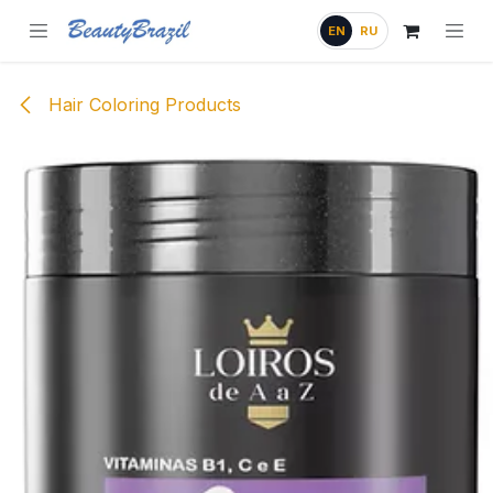
Skip to Content
EN
RU
Hair Coloring Products